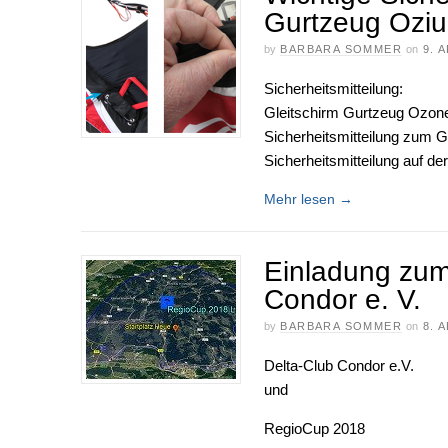
Gurtzeug Ozi
by
BARBARA SOMMER
on
9. 
Sicherheitsmitteilung:
Gleitschirm Gurtzeug Ozone
Sicherheitsmitteilung zum G
Sicherheitsmitteilung auf d
Mehr lesen
→
Einladung zum
Condor e. V.
by
BARBARA SOMMER
on
8. 
Delta-Club Condor e.V.
und
RegioCup 2018