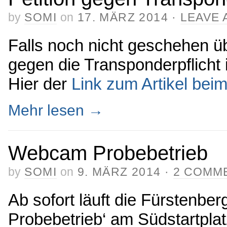
by
SOMI
on
17. MÄRZ 2014
·
LEAVE
Falls noch nicht geschehen übe
gegen die Transponderpflicht 
Hier der
Link zum Artikel be
Mehr lesen
→
Webcam Probebetrieb
by
SOMI
on
9. MÄRZ 2014
·
2 COMM
Ab sofort läuft die Fürstenbe
Probebetrieb‘ am Südstartplat