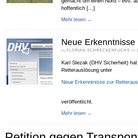
gemacht um einen Nord – evtl. au
hoffentlich […]
Mehr lesen
→
Neue Erkenntnisse 
by
FLORIAN SCHRECKENFUCHS
on
Karl Slezak (DHV Sicherheit) hat
Retterauslösung unter
Neue Erkenntnisse zur Retterau
veröffentlicht.
Mehr lesen
→
Petition gegen Transpond