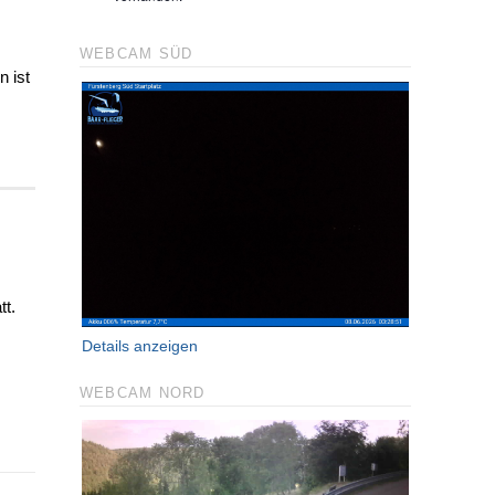
WEBCAM SÜD
n ist
tt.
Details anzeigen
WEBCAM NORD