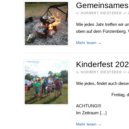
Gemeinsames G
by
NORBERT RIESTERER
on
Wie jedes Jahr treffen wir u
oben auf dem Fürstenberg. Vi
Mehr lesen
→
Kinderfest 20
by
NORBERT RIESTERER
on
Wie jedes, findet auch diese
Freitag, 
ACHTUNG!!!
Im Zeitraum […]
Mehr lesen
→