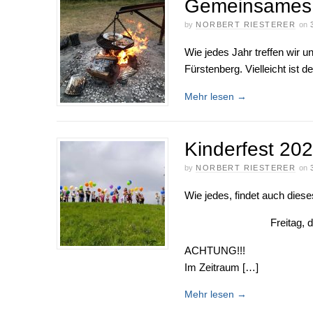
Gemeinsames G
by
NORBERT RIESTERER
on
Wie jedes Jahr treffen wir 
Fürstenberg. Vielleicht ist 
Mehr lesen
→
Kinderfest 20
by
NORBERT RIESTERER
on
Wie jedes, findet auch diese
Freitag, 
ACHTUNG!!!
Im Zeitraum […]
Mehr lesen
→