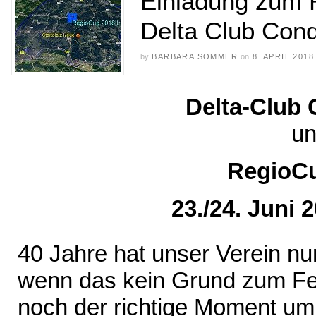
Einladung zum 
Delta Club Cond
by
BARBARA SOMMER
on
8. APRIL 2018
Delta-Club
u
RegioC
23./24. Juni 
40 Jahre
hat unser Verein nu
wenn das kein Grund zum Feie
noch der richtige Moment u