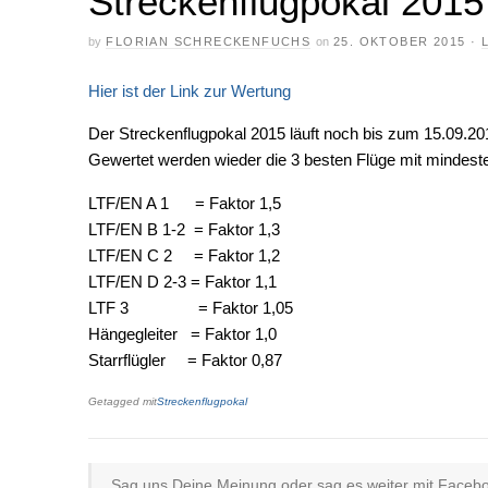
Streckenflugpokal 2015
by
FLORIAN SCHRECKENFUCHS
on
25. OKTOBER 2015
·
Hier ist der Link zur Wertung
Der Streckenflugpokal 2015 läuft noch bis zum 15.09.2
Gewertet werden wieder die 3 besten Flüge mit mindest
LTF/EN A 1 = Faktor 1,5
LTF/EN B 1-2 = Faktor 1,3
LTF/EN C 2 = Faktor 1,2
LTF/EN D 2-3 = Faktor 1,1
LTF 3 = Faktor 1,05
Hängegleiter = Faktor 1,0
Starrflügler = Faktor 0,87
Getagged mit
Streckenflugpokal
Sag uns Deine Meinung oder sag es weiter mit Faceboo