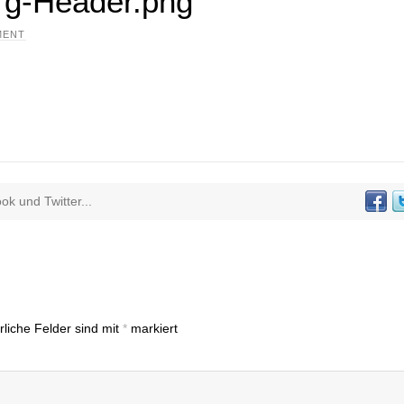
rg-Header.png
MENT
k und Twitter...
rliche Felder sind mit
*
markiert