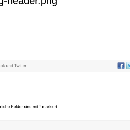
g-header.png
T
k und Twitter...
rliche Felder sind mit
*
markiert