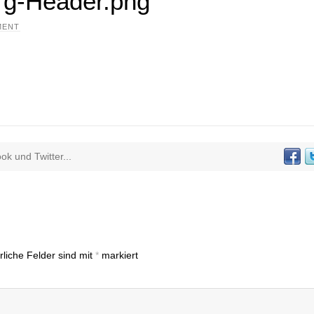
rg-Header.png
MENT
k und Twitter...
rliche Felder sind mit
*
markiert