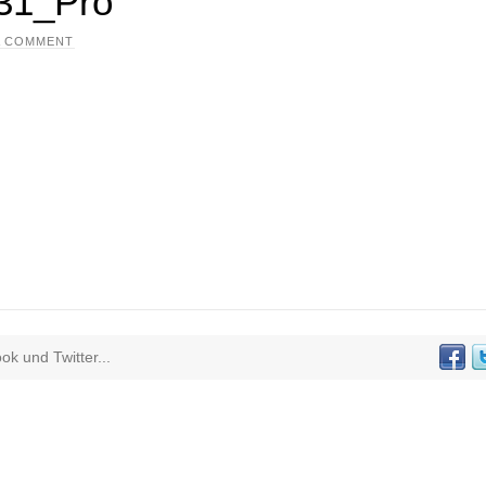
31_Pro
A COMMENT
k und Twitter...